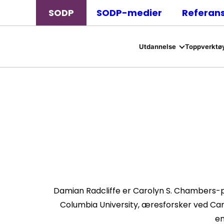
SODP
SODP-medier
Referan
Utdannelse
Toppverktøy
Damian Radcliffe er Carolyn S. Chambers-pro
Columbia University, æresforsker ved Cardi
en