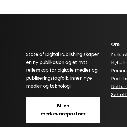
Om
State of Digital Publishing skaper
Felles
en ny publikasjon og et nytt
Nyhets
fellesskap for digitale medier og
Person
publiseringsfagfolk, innen nye
Redaksj
medier og teknologi.
Nettst
Søk et
Bli en
merkevarepartner