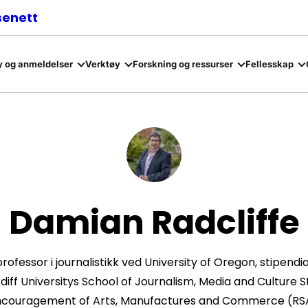
senett
 og anmeldelser
Verktøy
Forskning og ressurser
Fellesskap
Damian Radcliffe
fessor i journalistikk ved University of Oregon, stipendi
ff Universitys School of Journalism, Media and Culture Stu
couragement of Arts, Manufactures and Commerce (RS