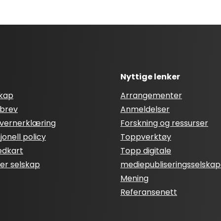
Nyttige lenker
skap
Arrangementer
brev
Anmeldelser
vernerklæring
Forskning og ressurser
onell policy
Toppverktøy
edkart
Topp digitale
ter selskap
mediepubliseringsselskap
Mening
Referansenett