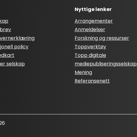
Nyttige lenker
skap
Arrangementer
brev
Anmeldelser
vernerklæring
Forskning og ressurser
onell policy
Toppverktøy
edkart
Topp digitale
ter selskap
mediepubliseringsselskap
Mening
Referansenett
26