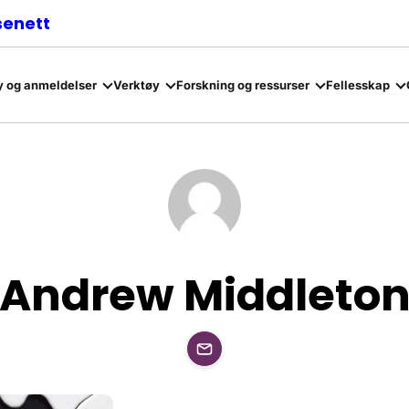
senett
 og anmeldelser
Verktøy
Forskning og ressurser
Fellesskap
Andrew Middleto