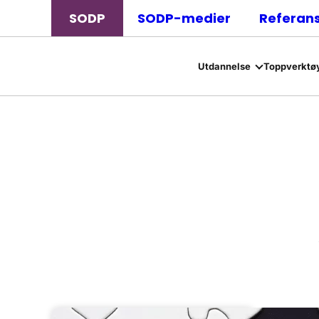
SODP
SODP-medier
Referan
Utdannelse
Toppverktøy