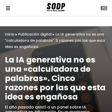
Inicio
▸
Publicación digital
▸
La IA generativa no es una
"calculadora de palabras". 5 razones por las que esta
idea es engañosa.
La IA generativa no es
una «calculadora de
palabras». Cinco
razones por las que esta
idea es engañosa
El año pasado asistí a un panel sobre IA
generativa en educación. En un momento