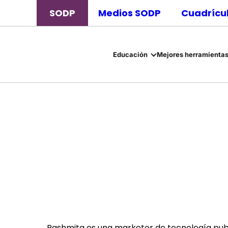
SODP
Medios SODP
Cuadrícul
Educación
Mejores herramientas
Rashmita es una marketer de tecnología public