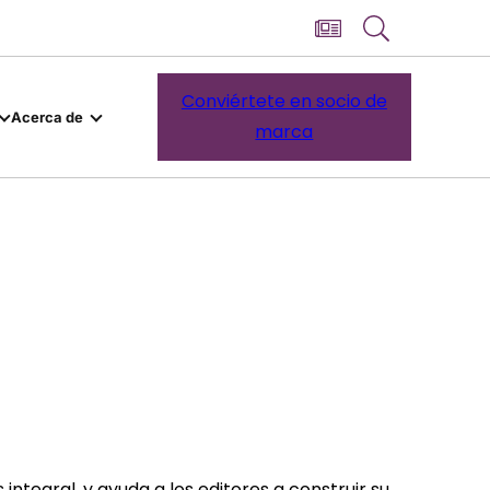
Conviértete en socio de
Acerca de
marca
ntegral, y ayuda a los editores a construir su