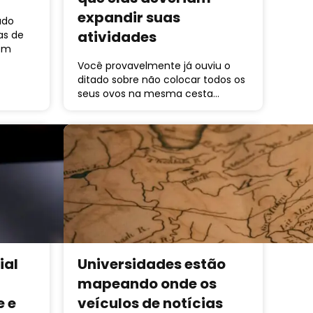
expandir suas
údo
atividades
as de
 em
Você provavelmente já ouviu o
ditado sobre não colocar todos os
seus ovos na mesma cesta…
ial
Universidades estão
mapeando onde os
e e
veículos de notícias