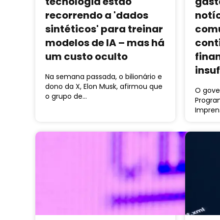
tecnologia estão
gast
recorrendo a 'dados
notí
sintéticos' para treinar
comu
modelos de IA – mas há
cont
um custo oculto
fina
insuf
Na semana passada, o bilionário e
dono da X, Elon Musk, afirmou que
O gove
o grupo de…
Progra
Impren