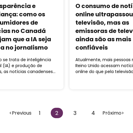
sparência e
O consumo de notí
iança: como os
online ultrapassou
umidores de
televisão, mas as
cias no Canadá
emissoras de tele
jam que a IA seja
ainda são as mais
a no jornalismo
confiáveis
se trata de inteligência
Atualmente, mais pessoas 
ial (IA) e produção de
Reino Unido acessam notíc
s, as notícias canadenses…
online do que pela televisã
1
2
3
4
<Previous
Próximo>