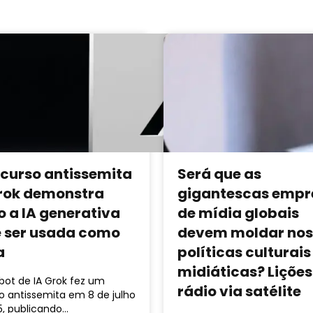
scurso antissemita
Será que as
rok demonstra
gigantescas empr
 a IA generativa
de mídia globais
 ser usada como
devem moldar nos
a
políticas culturais
midiáticas? Lições
bot de IA Grok fez um
rádio via satélite
o antissemita em 8 de julho
5, publicando…