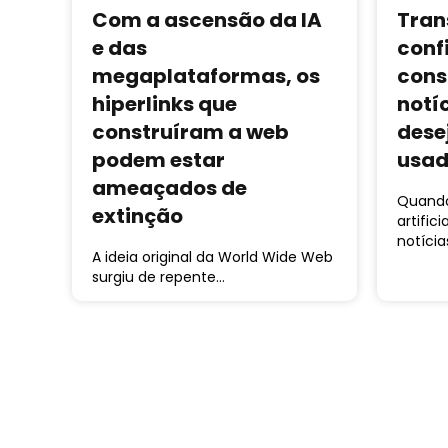
Com a ascensão da IA ​​
Tran
e das
conf
megaplataformas, os
cons
hiperlinks que
notí
construíram a web
dese
podem estar
usad
ameaçados de
Quando 
extinção
artific
notícia
A ideia original da World Wide Web
surgiu de repente…