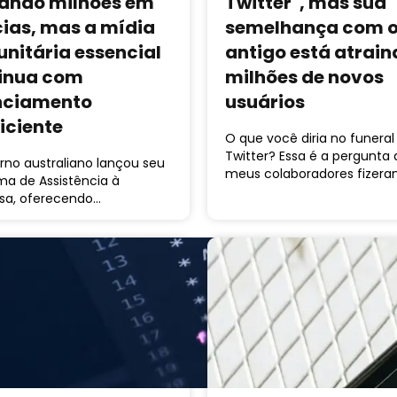
ando milhões em
Twitter", mas sua
cias, mas a mídia
semelhança com 
nitária essencial
antigo está atrain
inua com
milhões de novos
nciamento
usuários
iciente
O que você diria no funeral
Twitter? Essa é a pergunta
rno australiano lançou seu
meus colaboradores fizer
ma de Assistência à
sa, oferecendo…