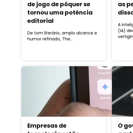
de jogo de pôquer se
as p
tornou uma potência
diss
editorial
A intel
(IA) d
De tom literário, amplo alcance e
vertigi
humor refinado, The…
Empresas de
O go