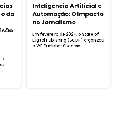
cias
Inteligência Artificial e
 o da
Automação: O Impacto
no Jornalismo
visão
Em fevereiro de 2024, o State of
Digital Publishing (SODP) organizou
o WP Publisher Success…
no
ias
o…