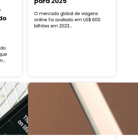
para 2025
o
O mercado global de viagens
do
online foi avaliado em US$ 600
bilhões em 2023…
 do
 que
am…