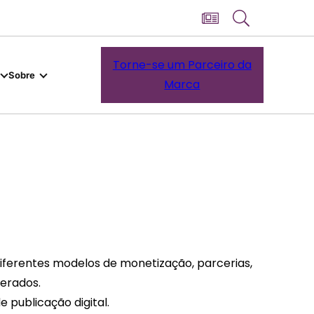
Torne-se um Parceiro da
Sobre
Marca
diferentes modelos de monetização, parcerias,
derados.
 publicação digital.