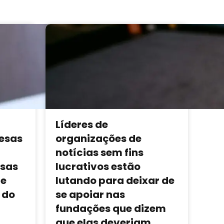
Líderes de
esas
organizações de
notícias sem fins
sas
lucrativos estão
 e
lutando para deixar de
 do
se apoiar nas
fundações que dizem
que elas deveriam