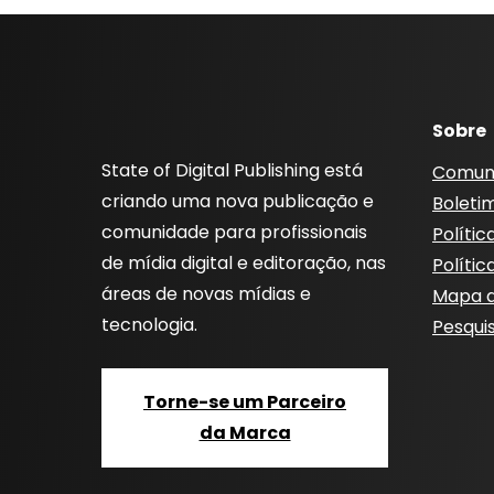
Sobre
State of Digital Publishing está
Comun
criando uma nova publicação e
Boleti
comunidade para profissionais
Polític
de mídia digital e editoração, nas
Polític
áreas de novas mídias e
Mapa d
tecnologia.
Pesqui
Torne-se um Parceiro
da Marca