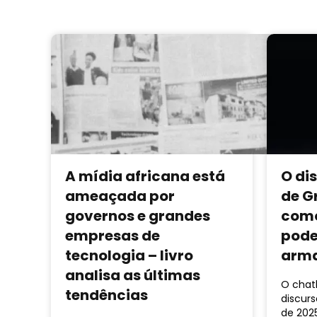
A mídia africana está
O di
ameaçada por
de G
governos e grandes
como
empresas de
pode
tecnologia – livro
arm
analisa as últimas
O chat
tendências
discurs
de 202