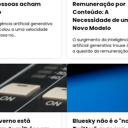
essoas acham
Remuneração por
o
Conteúdo: A
Necessidade de u
igência artificial generativa
Novo Modelo
ecolou a uma velocidade
nosa no…
O surgimento da inteligênc
artificial generativa trouxe
a questão da remuneraçã
verno está
Bluesky não é o "n