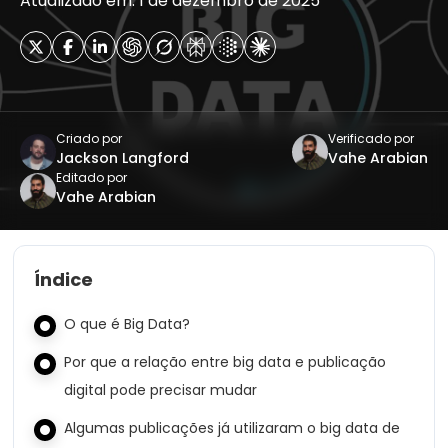
Atualizado em: 1 de dezembro de 2025
Criado por
Verificado por
Jackson Langford
Vahe Arabian
Editado por
Vahe Arabian
Índice
O que é Big Data?
Por que a relação entre big data e publicação
digital pode precisar mudar
Algumas publicações já utilizaram o big data de