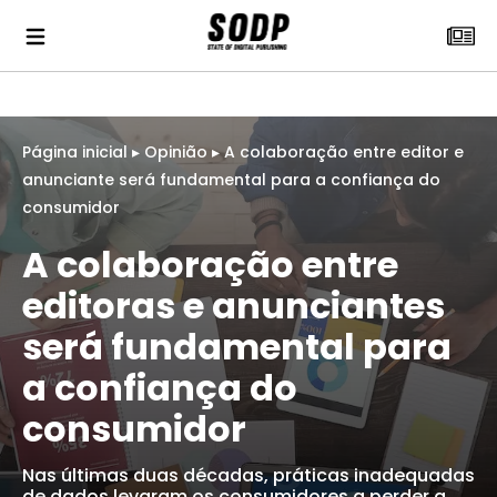
Página inicial
▸
Opinião
▸
A colaboração entre editor e
anunciante será fundamental para a confiança do
consumidor
A colaboração entre
editoras e anunciantes
será fundamental para
a confiança do
consumidor
Nas últimas duas décadas, práticas inadequadas
de dados levaram os consumidores a perder a