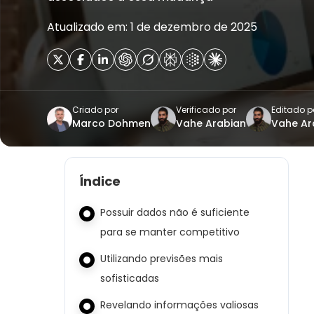
Atualizado em: 1 de dezembro de 2025
Criado por
Verificado por
Editado p
Marco Dohmen
Vahe Arabian
Vahe Ar
Índice
Possuir dados não é suficiente
para se manter competitivo
Utilizando previsões mais
sofisticadas
Revelando informações valiosas