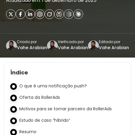
Atualizado em: 1 de dezembro de 2025
Criado por
Verificado por
Editado por
Vahe Arabian
Vahe Arabian
Vahe Arabian
Índice
O que é uma notificação push?
Oferta da RollerAds
Motivos para se tornar parceiro da RollerAds
Estudo de caso “híbrido”
Resumo