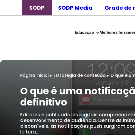
SODP
SODP Media
Grade de 
Educação
Melhores ferramen
Página inicial
▸
Estratégia de conteúdo
▸
O que é um
O que é uma notificaç
definitivo
Editores e publicadores digitais compreendem
desenvolvimento de audiência. Dentre as inú
disponíveis, as notificações push surgiram c
leitura…