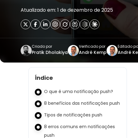
Atualizado em: 1 de dezembro de 2025
Criado por
Verificado por
Editado po
Pratik Dholakiya
André Kemp
André K
Índice
O que é uma notificação push?
8 benefícios das notificações push
Tipos de notificações push
8 erros comuns em notificações
push