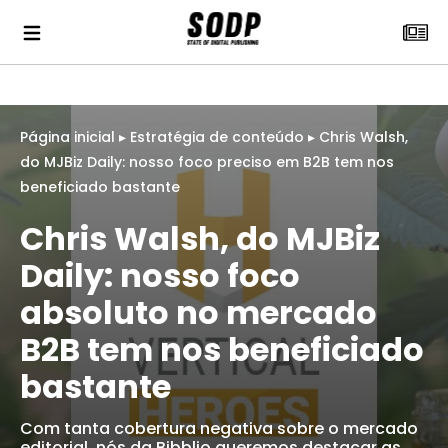
Página inicial
▸
Estratégia de conteúdo
▸
Chris Walsh,
do MJBiz Daily: nosso foco preciso em B2B tem nos
beneficiado bastante
Chris Walsh, do MJBiz
Daily: nosso foco
absoluto no mercado
B2B tem nos beneficiado
bastante
Com tanta cobertura negativa sobre o mercado
editorial, nós da Bibblio queremos destacar as