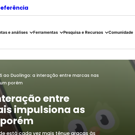
referência
tas e análises
Ferramentas
Pesquisa e Recursos
Comunidade
 ao Duolingo: a interação entre marcas nas
á um porém
nteração entre
ais impulsiona as
 porém
ade está cada vez mais tênue graças às