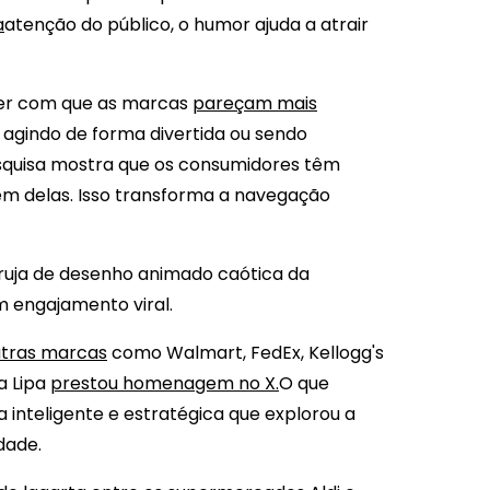
a
atenção do público, o humor ajuda a atrair
er com que as marcas
pareçam mais
gindo de forma divertida ou sendo
squisa mostra que os consumidores têm
em delas. Isso transforma a navegação
oruja de desenho animado caótica da
m engajamento viral.
tras marcas
como Walmart, FedEx, Kellogg's
a Lipa
prestou homenagem no X.
O que
 inteligente e estratégica que explorou a
dade.