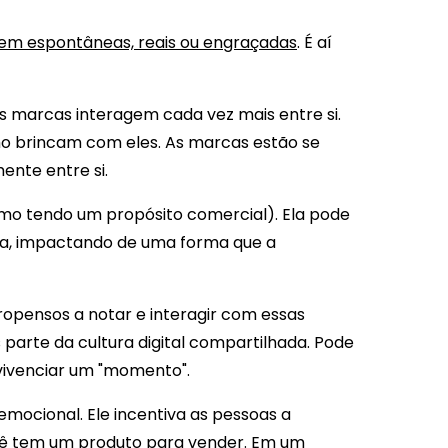
em espontâneas, reais ou engraçadas
. É aí
s marcas interagem cada vez mais entre si.
mo brincam com eles. As marcas estão se
ente entre si.
o tendo um propósito comercial). Ela pode
a, impactando de uma forma que a
opensos a notar e interagir com essas
parte da cultura digital compartilhada. Pode
 vivenciar um "momento".
mocional. Ele incentiva as pessoas a
cê tem um produto para vender. Em um