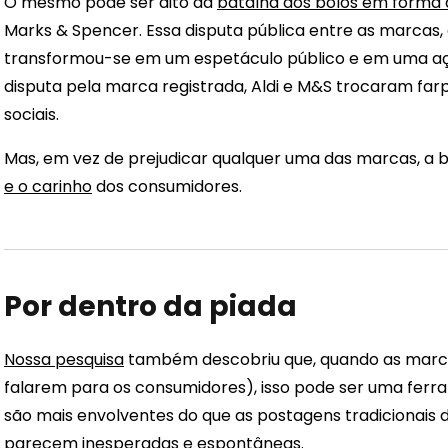
O mesmo pode ser dito da
batalha dos bolos em forma 
Marks & Spencer. Essa disputa pública entre as marcas,
transformou-se em um espetáculo público e em uma açã
disputa pela marca registrada, Aldi e M&S trocaram far
sociais.
Mas, em vez de prejudicar qualquer uma das marcas, a b
e o carinho
dos consumidores.
Por dentro da piada
Nossa pesquisa
também descobriu que, quando as marca
falarem para os consumidores), isso pode ser uma ferra
são mais envolventes do que as postagens tradicionais
parecem inesperadas e espontâneas.