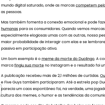
mundo digital saturado, onde as marcas
competem pel
as pessoas.
Mas também fomenta a conexão emocional e pode faz
humanas
para os consumidores. Quando vemos marcas a
especialmente elogiosas umas com as outras, nossa pe
maior probabilidade de interagir com elas e se lembrar
passiva em participação ativa.
Um bom exemplo é o
meme da morte do Duolingo
. A c
marca
fingiu sua morte
no Instagram e o resultado foi u
A publicação recebeu mais de 2,1 milhões de curtidas.
Ou
e Five Guys também participaram. Até a estrela pop Du
parecia um caos espontâneo foi, na verdade, uma jogada
cultura dos memes, o humor e as tendências da comuni