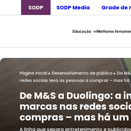
SODP
SODP Media
Grade de 
Educação
Melhores ferramen
Página inicial
▸
Desenvolvimento de público
▸
Da M&S
redes sociais leva as pessoas a comprar – mas h
De M&S a Duolingo: a i
marcas nas redes soci
compras – mas há um
A linha que separa entretenimento e publicid