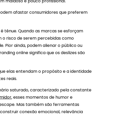
m maldoso e pouco profissional.
– podem afastar consumidores que preferem
or é tênue. Quando as marcas se esforçam
m o risco de serem percebidas como
e. Pior ainda, podem alienar o público ou
anding online significa que os deslizes são
que elas entendam o propósito e a identidade
es reais.
rio saturado, caracterizado pela constante
umidor
, esses momentos de humor e
e escape. Mas também são ferramentas
 construir conexão emocional, relevância