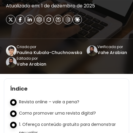
Atualizado em: 1 de dezembro de 2025
Criado por
Verificado por
Paulina Kubala-Chuchnowska
Vahe Arabian
Editado por
Vahe Arabian
Índice
Revista online – vale a pena?
Como promover uma revista digital?
1. Ofereça conteúdo gratuito para demonstrar
seu valor