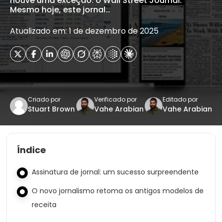
houve uma exceção: o Wall Street Journal.
Mesmo hoje, este jornal…
Atualizado em: 1 de dezembro de 2025
Criado por
Verificado por
Editado por
Stuart Brown
Vahe Arabian
Vahe Arabian
Índice
Assinatura de jornal: um sucesso surpreendente
O novo jornalismo retoma os antigos modelos de
receita