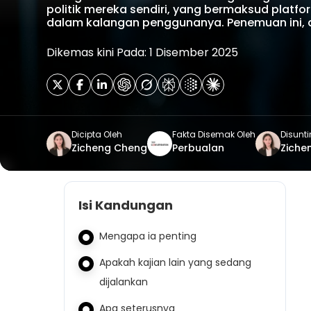
politik mereka sendiri, yang bermaksud platf
dalam kalangan penggunanya. Penemuan ini, d
Dikemas kini Pada: 1 Disember 2025
Dicipta Oleh
Fakta Disemak Oleh
Disunti
Zicheng Cheng
Perbualan
Ziche
Isi Kandungan
Mengapa ia penting
Apakah kajian lain yang sedang
dijalankan
Apa seterusnya