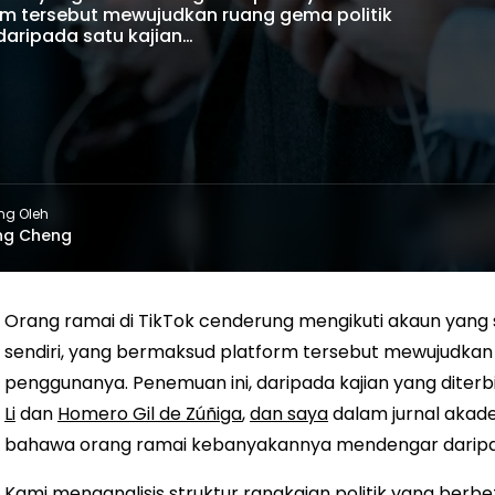
orm tersebut mewujudkan ruang gema politik
aripada satu kajian…
ng Oleh
ng Cheng
Orang ramai di TikTok cenderung mengikuti akaun yang
sendiri, yang bermaksud platform tersebut mewujudkan
penggunanya. Penemuan ini, daripada kajian yang diterb
Li
dan
Homero Gil de Zúñiga
,
dan saya
dalam jurnal akad
bahawa orang ramai kebanyakannya mendengar daripad
Kami menganalisis struktur rangkaian politik yang berb