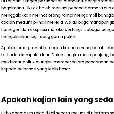
Di tengah-tengah perdebatan mengenai
pengharaman 
bagaimana TikTok boleh menjadi pedang bermata dua da
menggalakkan melihat orang ramai mengambil bahagian 
adalah medium pilihan mereka. Walau bagaimanapun, ji
homogen dan ekspresi mereka berfungsi sebagai penge
mengukuhkan lagi ruang gema politik.
Apabila orang ramai terdedah kepada mesej berat seb
terhadap kumpulan luar. Dalam jangka masa panjang, 
maklumat politik mungkin memperdalam pandangan po
kepada
polarisasi yang lebih besar
.
Apakah kajian lain yang seda
Echo chambers telah dikaji secara meluas di platform s