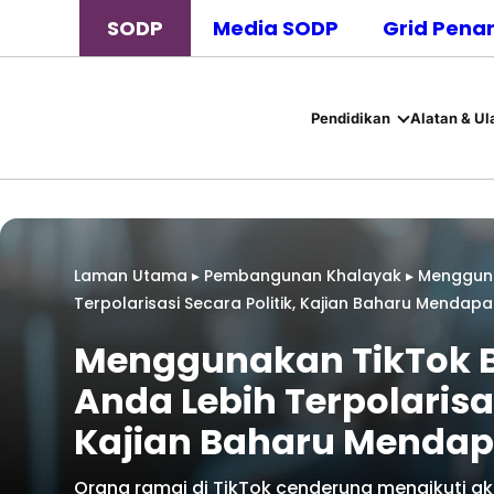
SODP
Media SODP
Grid Pena
Pendidikan
Alatan & Ul
Laman Utama
▸
Pembangunan Khalayak
▸
Mengguna
Terpolarisasi Secara Politik, Kajian Baharu Mendapa
Menggunakan TikTok B
Anda Lebih Terpolarisas
Kajian Baharu Mendap
Orang ramai di TikTok cenderung mengikuti a