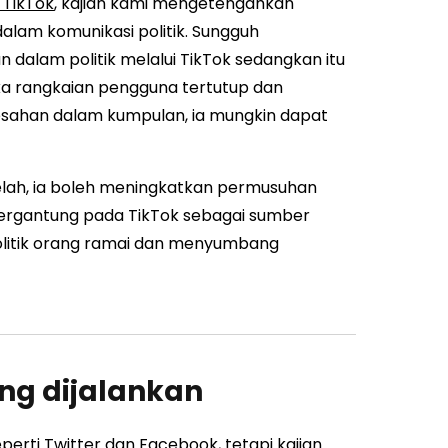
TikTok
, kajian kami mengetengahkan
lam komunikasi politik. Sungguh
dalam politik melalui TikTok sedangkan itu
ka rangkaian pengguna tertutup dan
sahan dalam kumpulan, ia mungkin dapat
elah, ia boleh meningkatkan permusuhan
bergantung pada TikTok sebagai sumber
litik orang ramai dan menyumbang
ng dijalankan
eperti
Twitter dan Facebook
, tetapi kajian