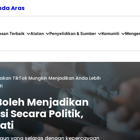
nda Aras
asan Terbaik
Alatan
Penyelidikan & Sumber
Komuniti
Mengen
kan TikTok Mungkin Menjadikan Anda Lebih
ti
oleh Menjadikan
i Secara Politik,
ati
kaun yang selaras dengan kepercayaan