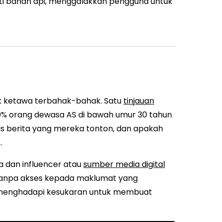
rti bahan api, menggalakkan pengguna untuk
uk ketawa terbahak-bahak. Satu
tinjauan
 orang dewasa AS di bawah umur 30 tahun
nis berita yang mereka tonton, dan apakah
.
a dan influencer atau
sumber media digital
u. Tanpa akses kepada maklumat yang
 menghadapi kesukaran untuk membuat