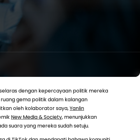
 selaras dengan kepercayaan politik mereka
 ruang gema politik dalam kalangan
itkan oleh kolaborator saya,
Yanlin
emik
New Media & Society
, menunjukkan
a suara yang mereka sudah setuju.
eza di TikTok dan mendapati bahawa komuniti