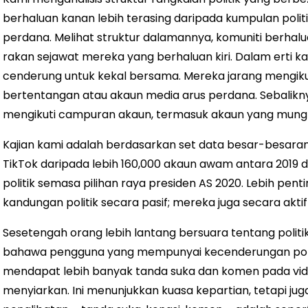
berhaluan kanan lebih terasing daripada kumpulan politik
perdana. Melihat struktur dalamannya, komuniti berhal
rakan sejawat mereka yang berhaluan kiri. Dalam erti ka
cenderung untuk kekal bersama. Mereka jarang mengik
bertentangan atau akaun media arus perdana. Sebalikny
mengikuti campuran akaun, termasuk akaun yang mungki
Kajian kami adalah berdasarkan set data besar-besaran y
TikTok daripada lebih 160,000 akaun awam antara 2019 d
politik semasa pilihan raya presiden AS 2020. Lebih pen
kandungan politik secara pasif; mereka juga secara aktif
Sesetengah orang lebih lantang bersuara tentang politi
bahawa pengguna yang mempunyai kecenderungan polit
mendapat lebih banyak tanda suka dan komen pada vide
menyiarkan. Ini menunjukkan kuasa kepartian, tetapi juga