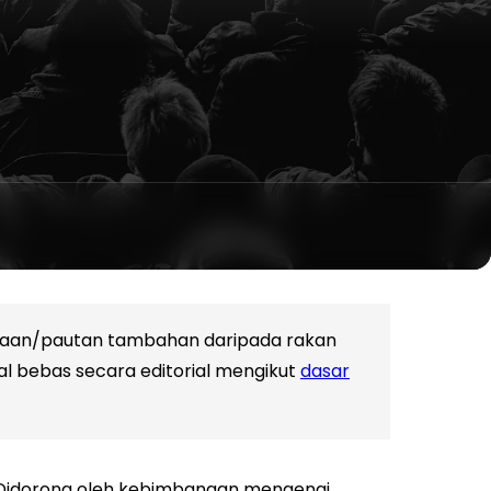
amaan/pautan tambahan daripada rakan
al bebas secara editorial mengikut
dasar
 Didorong oleh kebimbangan mengenai