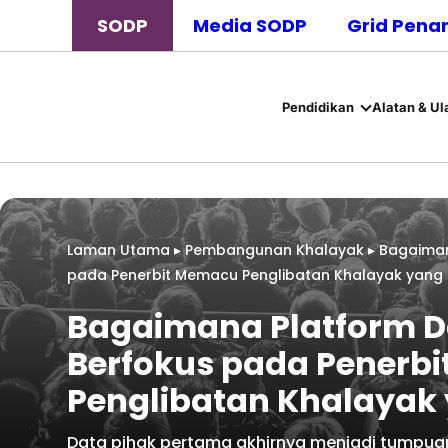
SODP
Media SODP
Grid Pena
Pendidikan
Alatan & Ul
Laman Utama
▸
Pembangunan Khalayak
▸
Bagaiman
pada Penerbit Memacu Penglibatan Khalayak yang L
Bagaimana Platform D
Berfokus pada Penerb
Penglibatan Khalayak 
Data pihak pertama akhirnya menjadi tumpua