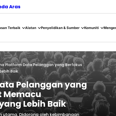
nda Aras
asan Terbaik
Alatan
Penyelidikan & Sumber
Komuniti
Mengen
a Platform Data Pelanggan yang Berfokus
ebih Baik
ata Pelanggan yang
it Memacu
yang Lebih Baik
n utama. Didorong oleh kebimbangan