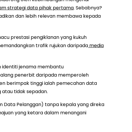
am strategi data pihak pertama
. Sebabnya?
badikan dan lebih relevan membawa kepada
acu prestasi pengiklanan yang kukuh
l memandangkan trafik rujukan daripada
media
 identiti jenama membantu
halang penerbit daripada memperoleh
en berimpak tinggi ialah pemecahan data
atau tidak sepadan.
rm Data Pelanggan) tanpa kepala yang direka
emajuan yang ketara dalam menangani