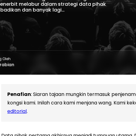
enerbit melabur dalam strategi data pihak
ibadikan dan banyak lagi…
g Oleh
rabian
Penafian
: Siaran tajaan mungkin termasuk penjen
kongsi kami. Inilah cara kami menjana wang. Kami kek
editorial
.
Data pihak pertama akhirnya menjadi tumpuan utama.