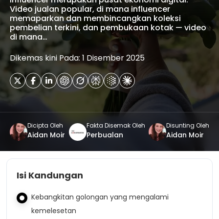
Video jualan popular, di mana influencer
memaparkan dan membincangkan koleksi
pembelian terkini, dan pembukaan kotak — video
di mana…
Dikemas kini Pada: 1 Disember 2025
Dicipta Oleh
Fakta Disemak Oleh
Disunting Oleh
Aidan Moir
Perbualan
Aidan Moir
Isi Kandungan
Kebangkitan golongan yang mengalami
kemelesetan