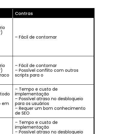
Contras
rio
r)
o
– Fácil de contornar
rio
– Fácil de contornar
r)
– Possível conflito com outros
fraco
scripts para o
– Tempo e custo de
étodo
implementação
– Possível atraso no desbloqueio
to em
para os usuários
– Requer um bom conhecimento
de SEO
– Tempo e custo de
implementação
– Possível atraso no desbloqueio