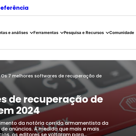
referência
tas e análises
Ferramentas
Pesquisa e Recursos
Comunidade
▸
Os 7 melhores softwares de recuperação de
es de recuperação de
 em 2024
gimento da notória corrida armamentista da
es de anúncios. À medida que mais e mais
ios, os editores se voltaram para…