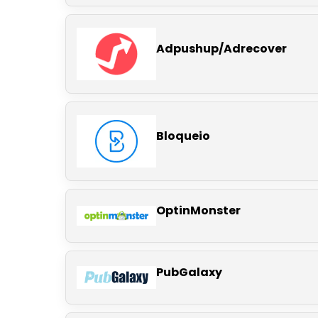
Adpushup/Adrecover
Bloqueio
OptinMonster
PubGalaxy