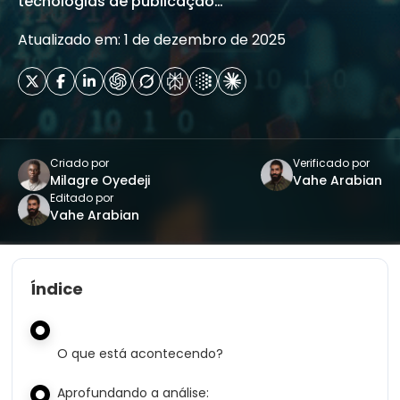
tecnologias de publicação…
Atualizado em: 1 de dezembro de 2025
Criado por
Verificado por
Milagre Oyedeji
Vahe Arabian
Editado por
Vahe Arabian
Índice
O que está acontecendo?
Aprofundando a análise: