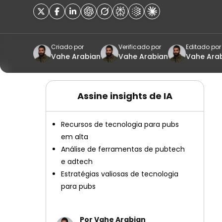
Criado por
Verificado por
Editado por
Vahe Arabian
Vahe Arabian
Vahe Ara
Assine insights de IA
Recursos de tecnologia para pubs
em alta
Análise de ferramentas de pubtech
e adtech
Estratégias valiosas de tecnologia
para pubs
Por Vahe Arabian