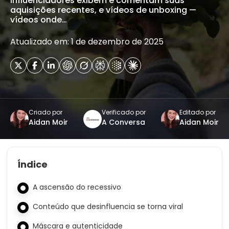
influenciadores exibem e comentam suas
aquisições recentes, e vídeos de unboxing —
vídeos onde…
Atualizado em: 1 de dezembro de 2025
Criado por
Verificado por
Editado por
Aidan Moir
A Conversa
Aidan Moir
Índice
A ascensão do recessivo
Conteúdo que desinfluencia se torna viral
Máscara e autenticidade