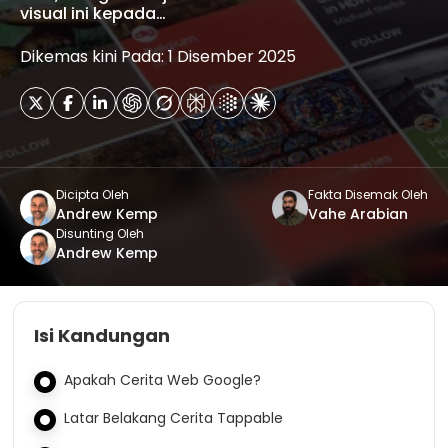
visual ini kepada…
Dikemas kini Pada: 1 Disember 2025
Dicipta Oleh
Fakta Disemak Oleh
Andrew Kemp
Vahe Arabian
Disunting Oleh
Andrew Kemp
Isi Kandungan
Apakah Cerita Web Google?
Latar Belakang Cerita Tappable