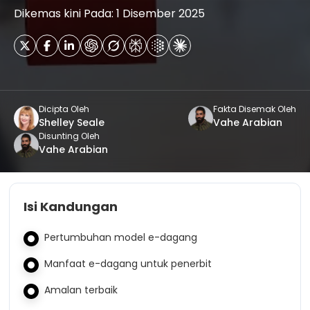
Dikemas kini Pada: 1 Disember 2025
Dicipta Oleh
Fakta Disemak Oleh
Shelley Seale
Vahe Arabian
Disunting Oleh
Vahe Arabian
Isi Kandungan
Pertumbuhan model e-dagang
Manfaat e-dagang untuk penerbit
Amalan terbaik