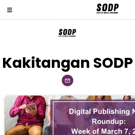
Kakitangan SODP