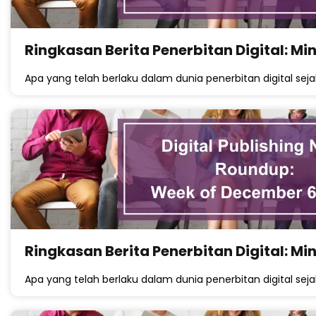
Ringkasan Berita Penerbitan Digital: Mi
Apa yang telah berlaku dalam dunia penerbitan digital sej
Ringkasan Berita Penerbitan Digital: Mi
Apa yang telah berlaku dalam dunia penerbitan digital sej