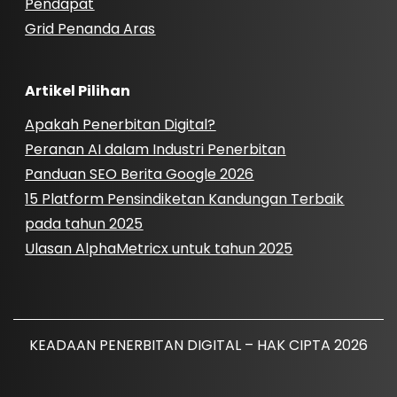
Pendapat
Grid Penanda Aras
Artikel Pilihan
Apakah Penerbitan Digital?
Peranan AI dalam Industri Penerbitan
Panduan SEO Berita Google 2026
15 Platform Pensindiketan Kandungan Terbaik
pada tahun 2025
Ulasan AlphaMetricx untuk tahun 2025
KEADAAN PENERBITAN DIGITAL – HAK CIPTA 2026