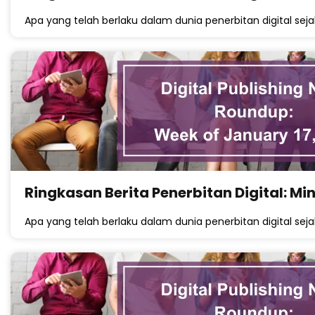
Apa yang telah berlaku dalam dunia penerbitan digital sej
Ringkasan Berita Penerbitan Digital: Mi
Apa yang telah berlaku dalam dunia penerbitan digital sej