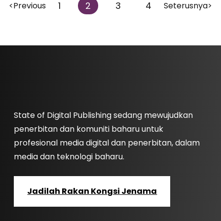
1
2
3
4
<Previous
Seterusnya>
State of Digital Publishing sedang mewujudkan
penerbitan dan komuniti baharu untuk
profesional media digital dan penerbitan, dalam
media dan teknologi baharu.
Jadilah Rakan Kongsi Jenama