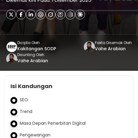
Dikemas kini Pada: 1 Disember 2025
Dicipta Oleh
Fakta Disemak Oleh
Kakitangan SODP
Vahe Arabian
Disunting Oleh
Vahe Arabian
Isi Kandungan
SEO
Trend
Masa Depan Penerbitan Digital
Pengewangan