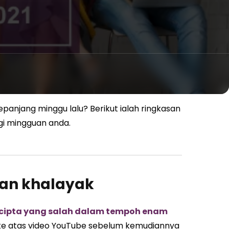
epanjang minggu lalu? Berikut ialah ringkasan
gi mingguan anda.
an khalayak
cipta yang salah dalam tempoh enam
an ke atas video YouTube sebelum kemudiannya