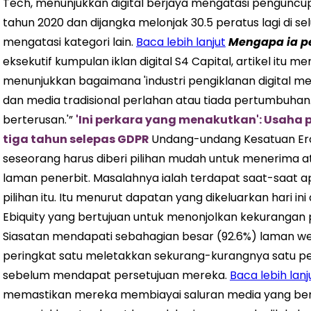
Tech, menunjukkan digital berjaya mengatasi penguncup
tahun 2020 dan dijangka melonjak 30.5 peratus lagi di sel
mengatasi kategori lain.
Baca lebih lanjut
Mengapa ia
p
eksekutif kumpulan iklan digital S4 Capital, artikel it
menunjukkan bagaimana 'industri pengiklanan digital 
dan media tradisional perlahan atau tiada pertumbuhan.
berterusan.'”
'Ini perkara yang menakutkan': Usaha
tiga tahun selepas GDPR
Undang-undang Kesatuan Erop
seseorang harus diberi pilihan mudah untuk menerima a
laman penerbit. Masalahnya ialah terdapat saat-saat
pilihan itu. Itu menurut dapatan yang dikeluarkan hari in
Ebiquity yang bertujuan untuk menonjolkan kekurangan pr
Siasatan mendapati sebahagian besar (92.6%) laman w
peringkat satu meletakkan sekurang-kurangnya satu pe
sebelum mendapat persetujuan mereka.
Baca lebih lanj
memastikan mereka membiayai saluran media yang bert