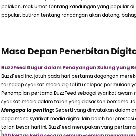
pelakon, maklumat tentang kandungan yang popular di 
popular, butiran tentang rancangan akan datang, bahag
Masa Depan Penerbitan Digita
BuzzFeed Gugur dalam Penayangan Sulung yang Ber
BuzzFeed Inc. jatuh pada hari pertama dagangan mere
terhadap syarikat media digital itu selepas permulaa
Penampilan pertama BuzzFeed sebagai syarikat awam m
syarikat media dalam talian yang diasaskan bersama Jona
Mengapa ia penting:
Seperti yang dinyatakan dalam art
bagaimana syarikat media digital lain boleh berprestas
talian besar hari ini, BuzzFeed merupakan yang pertam
200 kertas kerja secara senyap-senyap menyaman 