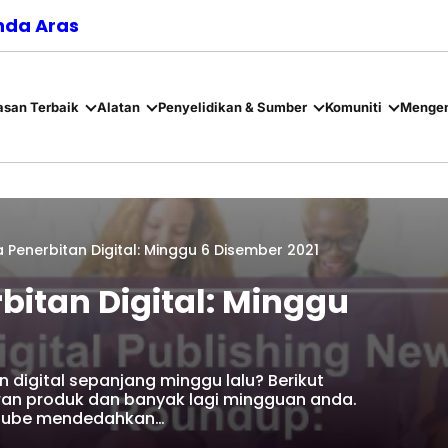
nda Aras
asan Terbaik
Alatan
Penyelidikan & Sumber
Komuniti
Mengen
 Penerbitan Digital: Minggu 6 Disember 2021
bitan Digital: Minggu
 digital sepanjang minggu lalu? Berikut
ran produk dan banyak lagi mingguan anda.
uTube mendedahkan…