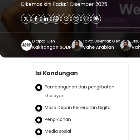
Dikemas kini Pada: 1 Disember 2025
Dicipta Oleh
Fakta Disemak Oleh
Disu
Kakitangan SODP
Vahe Arabian
Vah
Isi Kandungan
Pembangunan dan penglibatan
khalayak
Masa Depan Penerbitan Digital
Pengiklanan
Media sosial