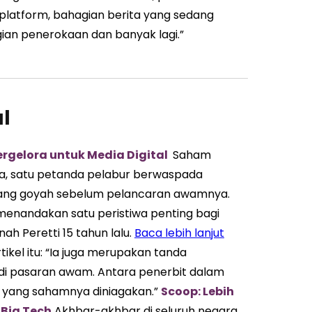
platform, bahagian berita yang sedang
ian penerokaan dan banyak lagi.”
l
gelora untuk Media Digital
Saham
ka, satu petanda pelabur berwaspada
n yang goyah sebelum pelancaran awamnya.
enandakan satu peristiwa penting bagi
h Peretti 15 tahun lalu.
Baca lebih lanjut
ikel itu: “Ia juga merupakan tanda
i di pasaran awam. Antara penerbit dalam
a yang sahamnya diniagakan.”
Scoop: Lebih
Big Tech
Akhbar-akhbar di seluruh negara