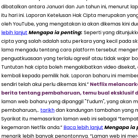
dibatalkan antara Januari dan Jun tahun ini, menurut la
itu hari ini. Laporan Ketelusan Hak Cipta merupakan y
oleh YouTube, yang mengatakan ia akan dikemas kini d
lebih lanjut
Mengapa ia penting:
Seperti yang ditunjuk
cipta yang salah adalah satu perkara yang kecil pada sk
lama mengadu tentang cara platform tersebut mengen
penguatkuasaan yang terlalu agresif atau tidak wajar
Tuntutan hak cipta boleh mengakibatkan video disekat,
kembali kepada pemilik hak. Laporan baharu ini memb
sendiri telah akui perlu dikemas kini.”
Netflix melancar
berita tentang pembaharuan, temu bual eksklusif 
laman web baharu yang dipanggil "Tudum", yang akan 
pembaharuan,..
tarikh
dan kandungan tambahan yang me
Syarikat itu memasarkan laman web ini sebagai “tempat
kegemaran Netflix anda.”
Baca lebih lanjut
Mengapa ia 
menarik lebih banyak penontonnya. “Laman web ini mer