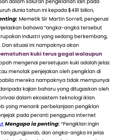
an dalam saluran pengiklanan lain pada
uruh dunia tahun ini kepada $491 bilion,
enting
:
Memetik Sir Martin Sorrell, pengerusi
u menjelaskan bahawa “angka-angka tersebut
merupakan industri yang sedang berkembang,
 Dan situasi ini nampaknya akan
 pematuhan kuki terus gagal walaupun
ah mengenai persetujuan kuki adalah jelas:
tau menolak penjejakan oleh pengiklan di
 apabila mereka nampaknya tidak mempunyai
i daripada kajian baharu yang ditugaskan oleh
ivasi dalam ekosistem teknologi iklan.
eb yang menarik perbelanjaan pengiklan
njejak pada peranti pengguna internet
ut
Mengapa ia penting:
“Pengiklan ingin
anggungjawab, dan angka-angka ini jelas