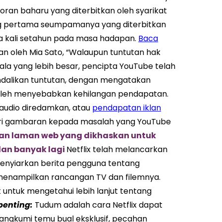
poran baharu yang diterbitkan oleh syarikat
ang pertama seumpamanya yang diterbitkan
ua kali setahun pada masa hadapan.
Baca
kan oleh Mia Sato, “Walaupun tuntutan hak
ala yang lebih besar, pencipta YouTube telah
dalikan tuntutan, dengan mengatakan
 boleh menyebabkan kehilangan pendapatan.
 audio diredamkan, atau
pendapatan iklan
eri gambaran kepada masalah yang YouTube
kan laman web yang dikhaskan untuk
dan banyak lagi
Netflix telah melancarkan
menyiarkan berita pengguna tentang
nampilkan rancangan TV dan filemnya.
 untuk mengetahui lebih lanjut tentang
penting:
Tudum adalah cara Netflix dapat
angkumi temu bual eksklusif, pecahan