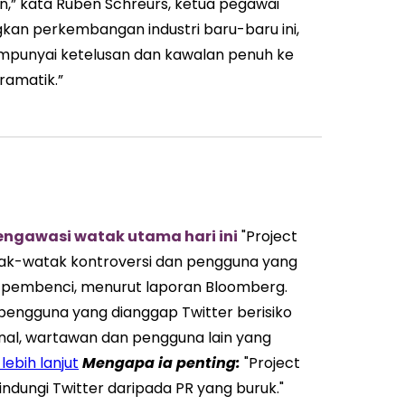
n,” kata Ruben Schreurs, ketua pegawai
an perkembangan industri baru-baru ini,
punyai ketelusan dan kawalan penuh ke
ramatik.”
engawasi watak utama hari ini
"Project
atak-watak kontroversi dan pengguna yang
n pembenci, menurut laporan Bloomberg.
 pengguna yang dianggap Twitter berisiko
onal, wartawan dan pengguna lain yang
lebih lanjut
Mengapa ia
penting
:
"Project
ndungi Twitter daripada PR yang buruk."