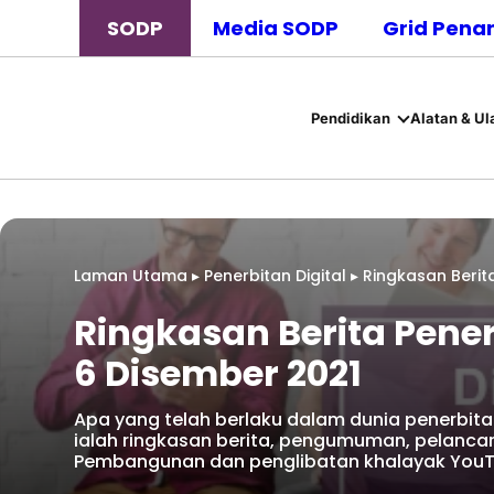
SODP
Media SODP
Grid Pena
Pendidikan
Alatan & Ul
Laman Utama
▸
Penerbitan Digital
▸
Ringkasan Berita
Ringkasan Berita Pener
6 Disember 2021
Apa yang telah berlaku dalam dunia penerbitan
ialah ringkasan berita, pengumuman, pelanca
Pembangunan dan penglibatan khalayak Yo