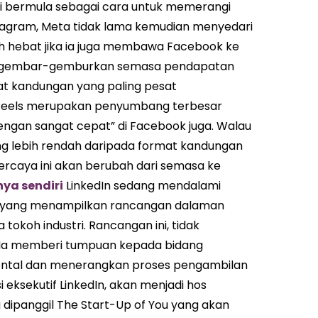
kali bermula sebagai cara untuk memerangi
nstagram, Meta tidak lama kemudian menyedari
h hebat jika ia juga membawa Facebook ke
menggembar-gemburkan semasa pendapatan
at kandungan yang paling pesat
n Reels merupakan penyumbang terbesar
gan sangat cepat” di Facebook juga. Walau
ng lebih rendah daripada format kandungan
percaya ini akan berubah dari semasa ke
ya sendiri
LinkedIn sedang mendalami
st yang menampilkan rancangan dalaman
okoh industri. Rancangan ini, tidak
. Ia memberi tumpuan kepada bidang
ental dan menerangkan proses pengambilan
eksekutif LinkedIn, akan menjadi hos
ipanggil The Start-Up of You yang akan