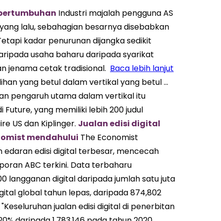
 pertumbuhan
Industri majalah pengguna AS
yang lalu, sebahagian besarnya disebabkan
etapi kadar penurunan dijangka sedikit
aripada usaha baharu daripada syarikat
n jenama cetak tradisional.
Baca lebih lanjut
an yang betul dalam vertikal yang betul ...
n pengaruh utama dalam vertikal itu
Future, yang memiliki lebih 200 judul
re US dan Kiplinger.
Jualan edisi digital
nomist mendahului
The Economist
daran edisi digital terbesar, mencecah
poran ABC terkini. Data terbaharu
0 langganan digital daripada jumlah satu juta
tal global tahun lepas, daripada 874,802
"Keseluruhan jualan edisi digital di penerbitan
20% daripada 1,783,146 pada tahun 2020