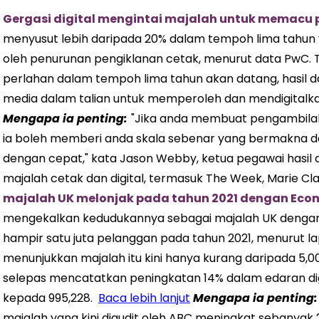
Gergasi digital mengintai majalah untuk memacu
menyusut lebih daripada 20% dalam tempoh lima tahun 
oleh penurunan pengiklanan cetak, menurut data PwC. T
perlahan dalam tempoh lima tahun akan datang, hasil d
media dalam talian untuk memperoleh dan mendigitalka
Mengapa ia penting:
"Jika anda membuat pengambilalih
ia boleh memberi anda skala sebenar yang bermakna da
dengan cepat," kata Jason Webby, ketua pegawai hasil di 
majalah cetak dan digital, termasuk The Week, Marie Clai
majalah UK melonjak pada tahun 2021 dengan Eco
mengekalkan kedudukannya sebagai majalah UK dengan e
hampir satu juta pelanggan pada tahun 2021, menurut la
menunjukkan majalah itu kini hanya kurang daripada 5,00
selepas mencatatkan peningkatan 14% dalam edaran digi
kepada 995,228.
Baca lebih lanjut
Mengapa ia penting:
majalah yang kini diaudit oleh ABC meningkat sebanyak 