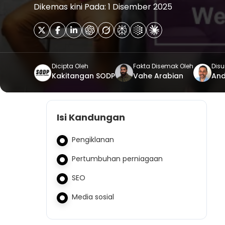
Dikemas kini Pada: 1 Disember 2025
Dicipta Oleh
Fakta Disemak Oleh
Disu
Kakitangan SODP
Vahe Arabian
An
Isi Kandungan
Pengiklanan
Pertumbuhan perniagaan
SEO
Media sosial