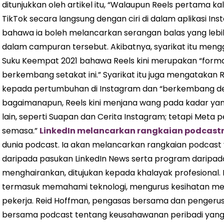
ditunjukkan oleh artikel itu, “Walaupun Reels pertama 
TikTok secara langsung dengan ciri di dalam aplikasi I
bahawa ia boleh melancarkan serangan balas yang lebi
dalam campuran tersebut. Akibatnya, syarikat itu 
Suku Keempat 2021 bahawa Reels kini merupakan “form
berkembang setakat ini.” Syarikat itu juga mengataka
kepada pertumbuhan di Instagram dan “berkembang den
bagaimanapun, Reels kini menjana wang pada kadar ya
lain, seperti Suapan dan Cerita Instagram; tetapi Meta 
semasa.”
LinkedIn melancarkan rangkaian podcastn
dunia podcast. Ia akan melancarkan rangkaian podca
daripada pasukan LinkedIn News serta program daripada t
menghairankan, ditujukan kepada khalayak profesional
termasuk memahami teknologi, mengurus kesihatan m
pekerja. Reid Hoffman, pengasas bersama dan pengerusi 
bersama podcast tentang keusahawanan peribadi yang d