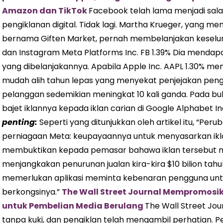
Amazon dan TikTok
Facebook telah lama menjadi sala
pengiklanan digital. Tidak lagi. Martha Krueger, yang m
bernama Giften Market, pernah membelanjakan keselur
dan Instagram Meta Platforms Inc. FB 1.39% Dia mendap
yang dibelanjakannya. Apabila Apple Inc. AAPL 1.30% mem
mudah alih tahun lepas yang menyekat penjejakan pen
pelanggan sedemikian meningkat 10 kali ganda. Pada bu
bajet iklannya kepada iklan carian di Google Alphabet I
penting:
Seperti yang ditunjukkan oleh artikel itu, “Per
perniagaan Meta: keupayaannya untuk menyasarkan ik
membuktikan kepada pemasar bahawa iklan tersebut menj
menjangkakan penurunan jualan kira-kira $10 bilion tahu
memerlukan aplikasi meminta kebenaran pengguna untuk
berkongsinya.”
The Wall Street Journal Mempromosi
untuk Pembelian Media Berulang
The Wall Street Jo
tanpa kuki, dan pengiklan telah mengambil perhatian. Pe