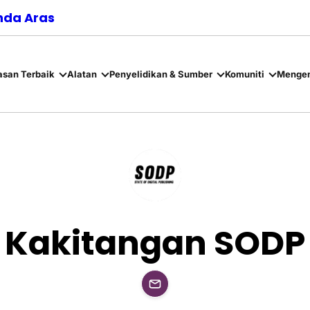
nda Aras
asan Terbaik
Alatan
Penyelidikan & Sumber
Komuniti
Mengen
Kakitangan SODP