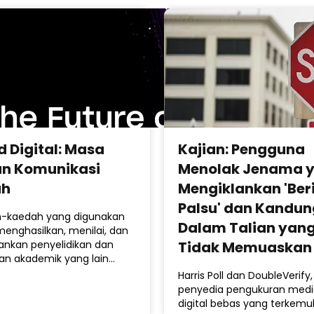
d Digital: Masa
Kajian: Pengguna
n Komunikasi
Menolak Jenama 
ah
Mengiklankan 'Ber
Palsu' dan Kandu
-kaedah yang digunakan
Dalam Talian yan
menghasilkan, menilai, dan
Tidak Memuaskan
ankan penyelidikan dan
san akademik yang lain…
Harris Poll dan DoubleVerify,
penyedia pengukuran medi
digital bebas yang terkem