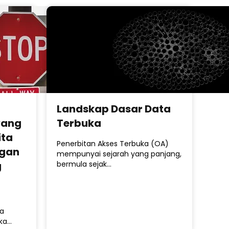
Landskap Dasar Data
yang
Terbuka
ita
Penerbitan Akses Terbuka (OA)
ngan
mempunyai sejarah yang panjang,
g
bermula sejak…
a
uka…