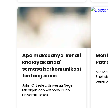
Apa maksudnya 'kenali
Moni
khalayak anda'
Patr
semasa berkomunikasi
Mia Ma
tentang sains
Bhekisi
penerbi
John C. Besley, Universiti Negeri
Michigan dan Anthony Dudo,
Universiti Texas…