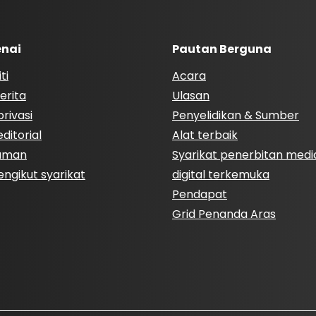
nai
Pautan Berguna
ti
Acara
erita
Ulasan
rivasi
Penyelidikan & Sumber
ditorial
Alat terbaik
Laman
Syarikat penerbitan medi
engikut syarikat
digital terkemuka
Pendapat
Grid Penanda Aras