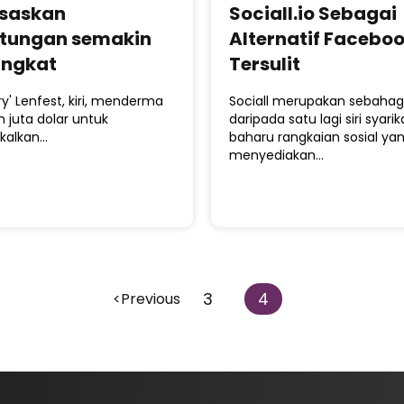
saskan
Sociall.io Sebagai
tungan semakin
Alternatif Facebo
ngkat
Tersulit
ry' Lenfest, kiri, menderma
Sociall merupakan sebahag
 juta dolar untuk
daripada satu lagi siri syarik
kalkan…
baharu rangkaian sosial ya
menyediakan…
3
4
<Previous