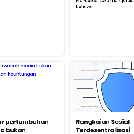
ProPublica, suka mengatak
bahawa…
r pertumbuhan
Rangkaian Sosial
a bukan
Terdesentralisasi