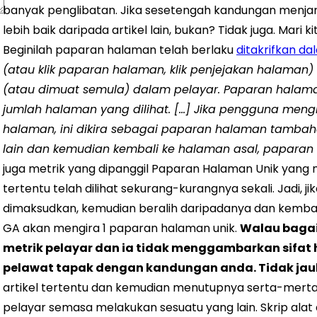
banyak penglibatan. Jika sesetengah kandungan menja
lebih baik daripada artikel lain, bukan?
Tidak juga.
Mari ki
Beginilah paparan halaman telah berlaku
ditakrifkan da
(atau klik paparan halaman, klik penjejakan halaman
(atau dimuat semula) dalam pelayar. Paparan halaman
jumlah halaman yang dilihat. […] Jika pengguna meng
halaman, ini dikira sebagai paparan halaman tamba
lain dan kemudian kembali ke halaman asal, paparan
juga metrik yang dipanggil Paparan Halaman Unik yang
tertentu telah dilihat sekurang-kurangnya sekali. Jadi,
dimaksudkan, kemudian beralih daripadanya dan kemba
GA akan mengira 1 paparan halaman unik.
Walau baga
metrik pelayar dan ia tidak menggambarkan sifat
pelawat tapak dengan kandungan anda. Tidak jau
artikel tertentu dan kemudian menutupnya serta-mert
pelayar semasa melakukan sesuatu yang lain. Skrip ala