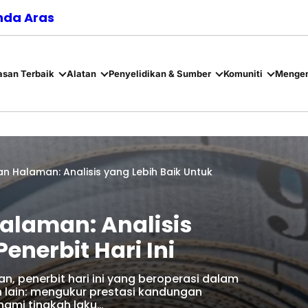
nda Aras
asan Terbaik
Alatan
Penyelidikan & Sumber
Komuniti
Mengen
n Halaman: Analisis yang Lebih Baik Untuk
alaman: Analisis
enerbit Hari Ini
, penerbit hari ini yang beroperasi dalam
 lain: mengukur prestasi kandungan
ami tingkah laku…