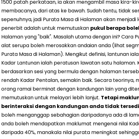
1500 patah perkataan, ia akan mengambil masa kira-kir
membacanya, dari atas ke bawah. Sudah tentu, tidak
sepenuhnya, jadi Purata Masa di Halaman akan menjadi l
penerbit adalah untuk memutuskan
pukul berapa bole
Halaman yang "baik".
Masalah utama dengan ini? Cara P
alat serupa boleh merosakkan andaian anda (lihat segm
Purata Masa di Halaman).
Mengikut definisi, lantunan ia
Kadar Lantunan ialah peratusan lawatan satu halaman.
berdasarkan sesi yang bermula dengan halaman terseb
rendah Kadar Pentalan, semakin baik. Secara teorinya,
orang ramai berminat dengan kandungan lain yang diter
memutuskan untuk melayari lebih lanjut.
Tetapi maklu
berinteraksi dengan kandungan anda tidak tersed
boleh menganggap sebahagian daripadanya ada di laman
anda boleh mendapatkan maklumat mengenai
nilai Ka
daripada 40%, manakala nilai purata meningkat sehing