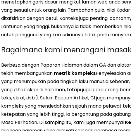
menetapkan garis dasar mengikut laman web anda send
yang sesuai untuk orang lain. Tambahan pula, nilai Kadar
ditafsirkan dengan betul. Konteks juga penting: conto
Lantunan yang tinggi, bukannya ia tidak memberikan nil
untuk pengguna yang kemudiannya tidak perlu menyema
Bagaimana kami menangani masalah
Berbeza dengan Paparan Halaman dalam GA dan alatan 
telah membangunkan
metrik kompleks
Penyelesaian a
yang menumpukan pada tingkah laku manusia sebenar, 
yang dihabiskan di halaman, tetapi juga cara orang berin
teks, skrol, dsb.). Selain Bacaan Artikel, CI juga mempuny
kompleks yang mendedahkan sejauh mana pelawat tel
ketepatan yang lebih tinggi, ia bergantung pada gabung
Masa Perhatian. Di samping itu, kami juga mempunyai
K
bilangan halaman yang dilawati selepas pembaca membu