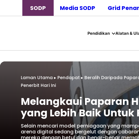
SODP
Media SODP
Grid Pena
Pendidikan
Alatan & Ul
Laman Utama
▸
Pendapat
▸
Beralih Daripada Papara
Penerbit Hari Ini
Melangkaui Paparan H
yang Lebih Baik Untuk P
Selain mencari model perniagaan yang mampan
arena digital sedang bergelut dengan cabaran
mereka dengan betul dan benar-benar memah