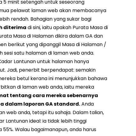
a 5 minit setengah untuk seseorang
 semua pelawat laman web akan membacanya
ebih rendah. Bahagian yang sukar bagi
h diterima
di sini, iaitu apakah Purata Masa di
urata Masa di Halaman dikira dalam GA dan
en berikut yang dipanggil Masa di Halaman /
lah sesi satu halaman di laman web anda.
 Kadar Lantunan untuk halaman hanya
ut.
Jadi, penerbit berpendapat: semakin
 mereka betul kerana ini menunjukkan bahawa
bitkan di laman web anda, iaitu mereka
mat tentang cara mereka sebenarnya
ia dalam laporan GA standard.
Anda
 web anda, tetapi itu sahaja.
Dalam talian,
dar Lantunan ideal
: ia tidak lebih tinggi
ga 55%. Walau bagaimanapun, anda harus