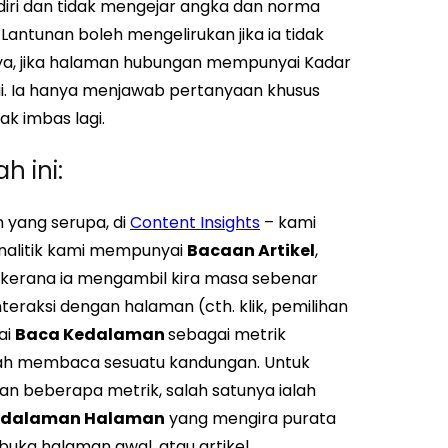
iri dan tidak mengejar angka dan norma
 Lantunan boleh mengelirukan jika ia tidak
hnya, jika halaman hubungan mempunyai Kadar
ai. Ia hanya menjawab pertanyaan khusus
k imbas lagi.
 ini:
yang serupa, di
Content Insights
– kami
nalitik kami mempunyai
Bacaan Artikel
,
kerana ia mengambil kira masa sebenar
teraksi dengan halaman (cth. klik, pemilihan
ai
Baca Kedalaman
sebagai metrik
ah membaca sesuatu kandungan. Untuk
an beberapa metrik, salah satunya ialah
edalaman Halaman
yang mengira purata
ka halaman awal, atau artikel.