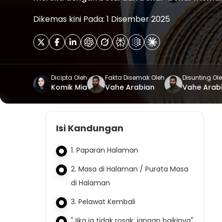
Dikemas kini Pada: 1 Disember 2025
Dicipta Oleh
Fakta Disemak Oleh
Disunting Ol
Komik Mia
Vahe Arabian
Vahe Arab
Isi Kandungan
1. Paparan Halaman
2. Masa di Halaman / Purata Masa
di Halaman
3. Pelawat Kembali
"Jika ia tidak rosak, jangan baikinya"