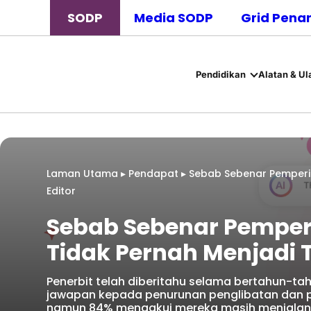
SODP
Media SODP
Grid Pena
Pendidikan
Alatan & Ul
Laman Utama
▸
Pendapat
▸
Sebab Sebenar Pemperib
Editor
Sebab Sebenar Pemperi
Tidak Pernah Menjadi 
Penerbit telah diberitahu selama bertahun-
jawapan kepada penurunan penglibatan dan p
namun 84% mengakui mereka masih menjalank