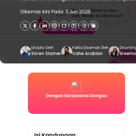
Dikemas kini Pada: 3 Jun 2026
Dicipta Oleh
Fakta Disemak Oleh
Disuntin
Sören Stamer
Vahe Arabian
Sreemo
Dengan Kerjasama Dengan
Isi Kandungan