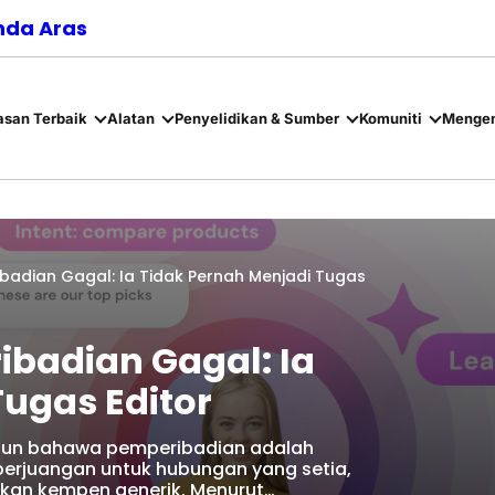
nda Aras
asan Terbaik
Alatan
Penyelidikan & Sumber
Komuniti
Mengen
adian Gagal: Ia Tidak Pernah Menjadi Tugas
badian Gagal: Ia
Tugas Editor
tahun bahawa pemperibadian adalah
erjuangan untuk hubungan yang setia,
an kempen generik. Menurut…