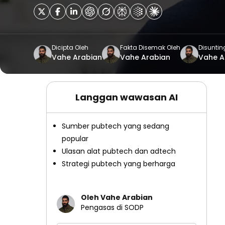
Dicipta Oleh
Fakta Disemak Oleh
Disuntin
Vahe Arabian
Vahe Arabian
Vahe A
Langgan wawasan AI
Sumber pubtech yang sedang
popular
Ulasan alat pubtech dan adtech
Strategi pubtech yang berharga
Oleh Vahe Arabian
Pengasas di SODP