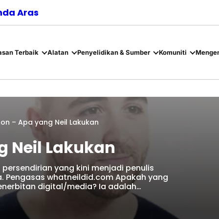
nda Aras
asan Terbaik
Alatan
Penyelidikan & Sumber
Komuniti
Mengen
ton – Apa yang Neil Lakukan
g Neil Lakukan
persendirian yang kini menjadi penulis
ya. Pengasas whatneildid.com Apakah yang
erbitan digital/media? Ia adalah…