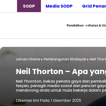
SODP
Media SODP
Grid Pena
Pendidikan
Alatan & Ul
Laman Utama
▸
Pembangunan Khalayak
▸
Neil Thor
Neil Thorton – Apa yan
Neil Thornton, bekas penata gaya dan pembeli 
fesyen, penagih media sosial dan pencari ga
mendorong anda untuk mula bekerja dalam pen
Dikemas kini Pada: 1 Disember 2025