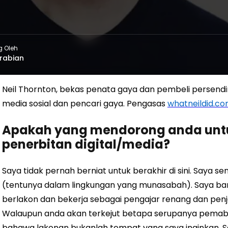
g Oleh
rabian
Neil Thornton, bekas penata gaya dan pembeli persendiri
media sosial dan pencari gaya. Pengasas
whatneildid.c
Apakah yang mendorong anda untu
penerbitan digital/media?
Saya tidak pernah berniat untuk berakhir di sini. Saya se
(tentunya dalam lingkungan yang munasabah). Saya bar
berlakon dan bekerja sebagai pengajar renang dan penjag
Walaupun anda akan terkejut betapa serupanya pema
bahawa lakonan bukanlah tempat yang saya inginkan. Sa