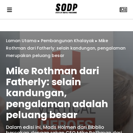
Laman Utama
▸
Pembangunan Khalayak
▸
Mike
Rothman dari Fatherly: selain kandungan, pengalaman
merupakan peluang besar
Mike Rothman dari
Fatherly: selain
kandungan,
pengalaman adalah
peluang besar
Dalam edisi ini, Mads Holmen dari Bibblio
bercakap dengan rakan CEO Mike Rothman dari