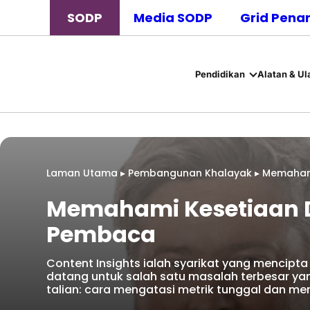
SODP
Media SODP
Grid Pena
Pendidikan
Alatan & Ul
Laman Utama
▸
Pembangunan Khalayak
▸
Memaham
Memahami Kesetiaan 
Pembaca
Content Insights ialah syarikat yang mencipta
datang untuk salah satu masalah terbesar yan
talian: cara mengatasi metrik tunggal dan me