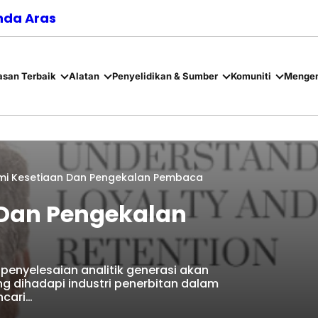
nda Aras
asan Terbaik
Alatan
Penyelidikan & Sumber
Komuniti
Mengen
i Kesetiaan Dan Pengekalan Pembaca
Dan Pengekalan
 penyelesaian analitik generasi akan
g dihadapi industri penerbitan dalam
ncari…