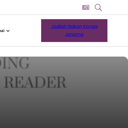
Jadilah Rakan Kongsi
ai
Jenama