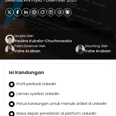
Dikemas kini Pada: 1 Disember 2025
Dicipta Oleh
Paulina Kubala-Chuchnowska
Fakta Disemak Oleh
Disunting Oleh
Vahe Arabian
Vahe Arabian
Isi Kandungan
Profil peribadi LinkedIn
Laman syarikat LinkedIn
Petua kandungan untuk menulis artikel di LinkedIn
Masa depan penerbitan di platform LinkedIn