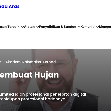
nda Aras
asan Terbaik
Alatan
Penyelidikan & Sumber
Komuniti
Mengen
ie – Akademi Rainmaker Terhad
 Pembuat Hujan
mited ialah profesional penerbitan digital
ehidupan profesional hariannya.