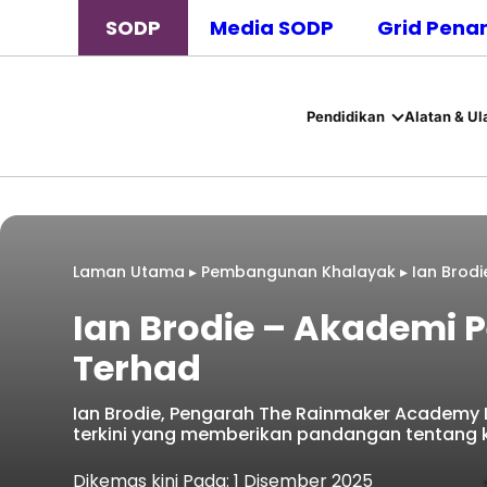
SODP
Media SODP
Grid Pena
Pendidikan
Alatan & Ul
Laman Utama
▸
Pembangunan Khalayak
▸
Ian Brod
Ian Brodie – Akademi
Terhad
Ian Brodie, Pengarah The Rainmaker Academy Li
terkini yang memberikan pandangan tentang k
Dikemas kini Pada: 1 Disember 2025