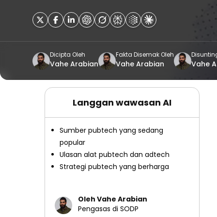
Dicipta Oleh
Fakta Disemak Oleh
Disuntin
Vahe Arabian
Vahe Arabian
Vahe A
Langgan wawasan AI
Sumber pubtech yang sedang
popular
Ulasan alat pubtech dan adtech
Strategi pubtech yang berharga
Oleh Vahe Arabian
Pengasas di SODP