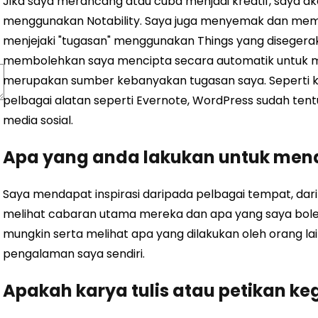
Jika saya merancang atau cuba menjadi kreatif, saya 
menggunakan Notability. Saya juga menyemak dan memb
menjejaki "tugasan" menggunakan Things yang disegerak
membolehkan saya mencipta secara automatik untuk m
merupakan sumber kebanyakan tugasan saya.
Seperti
pelbagai alatan seperti Evernote, WordPress sudah tent
media sosial.
Apa yang anda lakukan untuk mend
Saya mendapat inspirasi daripada pelbagai tempat, d
melihat cabaran utama mereka dan apa yang saya bol
mungkin serta melihat apa yang dilakukan oleh orang l
pengalaman saya sendiri.
Apakah karya tulis atau petikan 