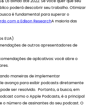
$ 1,6 bilhão até 2022. Se você quer que seu
lico poderá descobrir seu trabalho.
Otimizar
 busca é fundamental para superar o
rdo com a Edison Research
A maioria das
os EUA)
comendações de outros apresentadores de
ecomendações de aplicativos: você abre o
ares.
uscando maneiras de implementar
e avança para exibir podcasts diretamente
pode ser resolvido.
Portanto, a busca, em
dcast como o Apple Podcasts, é a principal
e o número de assinantes do seu podcast.
O