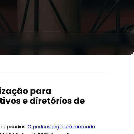
ização para
vos e diretórios de
e episódios.
O podcasting é um mercado