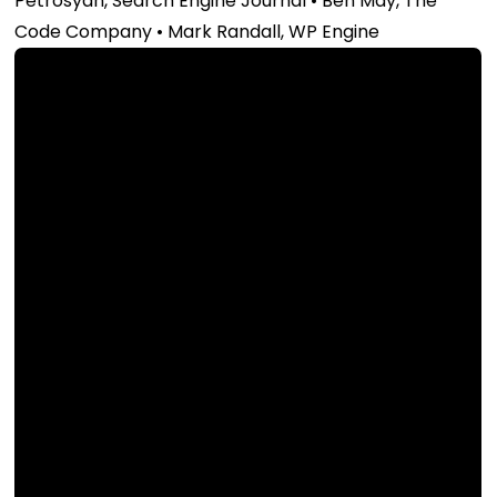
Petrosyan, Search Engine Journal • Ben May, The
Code Company • Mark Randall, WP Engine