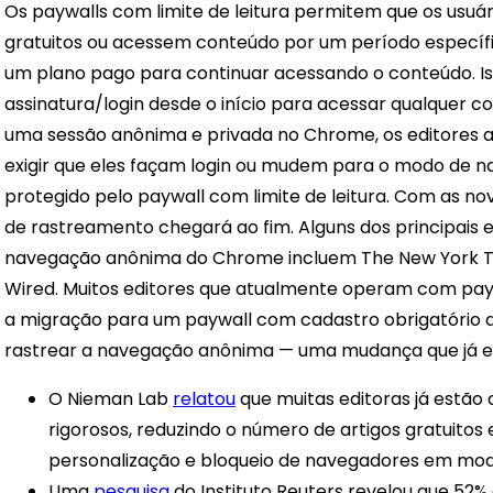
Os paywalls com limite de leitura permitem que os usu
gratuitos ou acessem conteúdo por um período específic
um plano pago para continuar acessando o conteúdo. Iss
assinatura/login desde o início para acessar qualquer 
uma sessão anônima e privada no Chrome, os editores a
exigir que eles façam login ou mudem para o modo de 
protegido pelo paywall com limite de leitura. Com as n
de rastreamento chegará ao fim. Alguns dos principais
navegação anônima do Chrome incluem The New York Ti
Wired. Muitos editores que atualmente operam com payw
a migração para um paywall com cadastro obrigatório 
rastrear a navegação anônima — uma mudança que já e
O Nieman Lab
relatou
que muitas editoras já estão
rigorosos, reduzindo o número de artigos gratuitos e
personalização e bloqueio de navegadores em mo
Uma
pesquisa
do Instituto Reuters revelou que 52