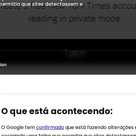
permitia que sites detectassem e
ian
O que está acontecendo:
O Google tem
confirmado
que está fazendo alterações
corrigindo uma falha que permitia que sites detectass