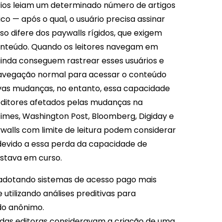
ários leiam um determinado número de artigos
o — após o qual, o usuário precisa assinar
o difere dos paywalls rígidos, que exigem
conteúdo. Quando os leitores navegam em
inda conseguem rastrear esses usuários e
navegação normal para acessar o conteúdo
ovas mudanças, no entanto, essa capacidade
 editores afetados pelas mudanças na
mes, Washington Post, Bloomberg, Digiday e
alls com limite de leitura podem considerar
devido a essa perda da capacidade de
stava em curso.
 adotando sistemas de acesso pago mais
 utilizando análises preditivas para
do anônimo.
% das editoras consideravam a criação de uma