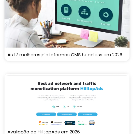
As 17 melhores plataformas CMS headless em 2026
Avaliação da HilltopAds em 2026