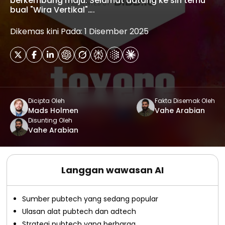
berkembang maju. Selamat datang ke siri temu
bual "Wira Vertikal"….
Dikemas kini Pada: 1 Disember 2025
Dicipta Oleh
Fakta Disemak Oleh
Mads Holmen
Vahe Arabian
Disunting Oleh
Vahe Arabian
Langgan wawasan AI
Sumber pubtech yang sedang popular
Ulasan alat pubtech dan adtech
Strategi pubtech yang berharga