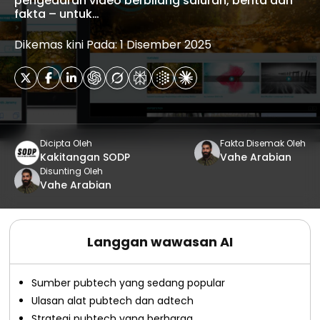
pengedaran video berbilang saluran, berita dan
fakta – untuk…
Dikemas kini Pada: 1 Disember 2025
Dicipta Oleh
Fakta Disemak Oleh
Kakitangan SODP
Vahe Arabian
Disunting Oleh
Vahe Arabian
Langgan wawasan AI
Sumber pubtech yang sedang popular
Ulasan alat pubtech dan adtech
Strategi pubtech yang berharga