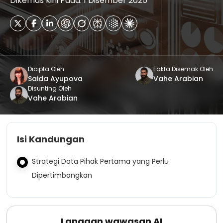
Dikemas kini Pada: 1 Disember 2025
Dicipta Oleh
Fakta Disemak Oleh
Saida Ayupova
Vahe Arabian
Disunting Oleh
Vahe Arabian
Isi Kandungan
Strategi Data Pihak Pertama yang Perlu
Dipertimbangkan
Langgan wawasan AI