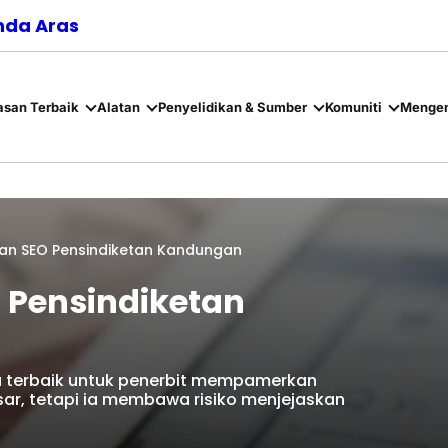
nda Aras
asan Terbaik
Alatan
Penyelidikan & Sumber
Komuniti
Mengen
n SEO Pensindiketan Kandungan
Pensindiketan
 terbaik untuk penerbit mempamerkan
ar, tetapi ia membawa risiko menjejaskan