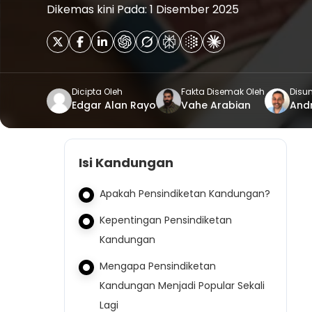
Dikemas kini Pada: 1 Disember 2025
Dicipta Oleh
Fakta Disemak Oleh
Disun
Edgar Alan Rayo
Vahe Arabian
And
Isi Kandungan
Apakah Pensindiketan Kandungan?
Kepentingan Pensindiketan
Kandungan
Mengapa Pensindiketan
Kandungan Menjadi Popular Sekali
Lagi