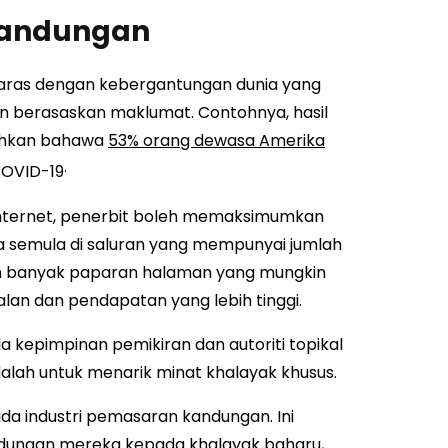
Kandungan
laras dengan kebergantungan dunia yang
n berasaskan maklumat. Contohnya, hasil
dahkan bahawa
53% orang dewasa Amerika
.
COVID-19
internet, penerbit boleh memaksimumkan
a semula di saluran yang mempunyai jumlah
lebih banyak paparan halaman yang mungkin
lan dan pendapatan yang lebih tinggi.
kepimpinan pemikiran dan autoriti topikal
alah untuk menarik minat khalayak khusus.
da industri pemasaran kandungan. Ini
ndungan mereka kepada khalayak baharu,