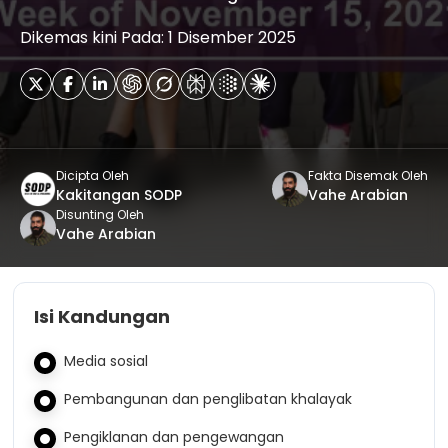
Dikemas kini Pada: 1 Disember 2025
Dicipta Oleh
Fakta Disemak Oleh
Kakitangan SODP
Vahe Arabian
Disunting Oleh
Vahe Arabian
Isi Kandungan
Media sosial
Pembangunan dan penglibatan khalayak
Pengiklanan dan pengewangan