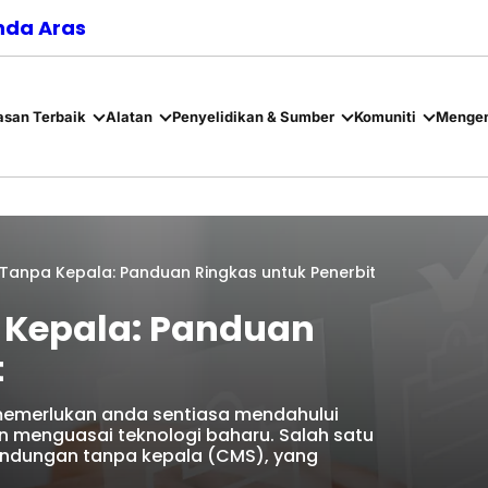
nda Aras
asan Terbaik
Alatan
Penyelidikan & Sumber
Komuniti
Mengen
Tanpa Kepala: Panduan Ringkas untuk Penerbit
 Kepala: Panduan
t
 memerlukan anda sentiasa mendahului
 menguasai teknologi baharu. Salah satu
kandungan tanpa kepala (CMS), yang