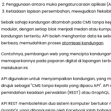
Penggunaan antara muka pengaturcaraan aplikasi (
Ketiadaan lapisan persembahan, mewujudkan fleksib
Sebaik sahaja kandungan ditambah pada CMS tanpa kep
modular, dengan setiap blok menjadi medan atau kump
kandungan tertentu. API boleh menghantar data ke seba
berbeza, memudahkan proses
atomisasi kandungan
.
Contohnya, pembangun web yang mencipta kandungan 
memaparkannya pada paparan digital di lapangan te
melakukan ini.
API digunakan untuk menyampaikan kandungan, yang 
dirujuk sebagai "CMS tanpa kepala yang dipacu API". 
pemindahan keadaan perwakilan (REST) ​​atau GraphQL.
API REST membolehkan dua sistem komputer bertukar m
GraphQL yang dibangunkan oleh Facebook ialah bahasa