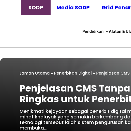
SODP
Media SODP
Grid Pena
Pendidikan
Alatan & Ul
Laman Utama
▸
Penerbitan Digital
▸
Penjelasan CMS 
Penjelasan CMS Tanpa
Ringkas untuk Penerbi
Menikmati kejayaan sebagai penerbit digital
minat khalayak yang semakin berkembang dan
teknologi tersebut ialah sistem pengurusan 
membuka…