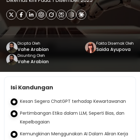
Dikemas kini Pada: 1 Disember 2025
Dicipta Oleh
Fakta Disemak Oleh
Vahe Arabian
Saida Ayupova
Disunting Oleh
Vahe Arabian
Isi Kandungan
Kesan Segera ChatGPT terhadap Kewartawanan
Pertimbangan Etika dalam LLM, Seperti Bias, dan
Kepelbagaian
Kemungkinan Menggunakan AI Dalam Aliran Kerja