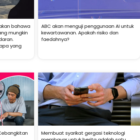
akan bahawa
ABC akan menguji penggunaan AI untuk
ang mungkin
kewartawanan. Apakah risiko dan
daran.
faedahnya?
 apa yang
 Kebangkitan
Membuat syarikat gergasi teknologi
membayar untuk berita adalah satu