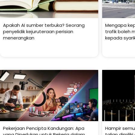
Apakah AI sumber terbuka? Seorang
Mengapa kepu
penyelidik kejuruteraan perisian
trafik boleh 
menerangkan
kepada syarik
Pekerjaan Pencipta Kandungan: Apa
Hampir semu
yang Diperlukan untuk Bekerja dalam
talian dimilik