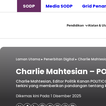
SODP
Media SODP
Grid Pena
Pendidikan
Alatan & Ul
Laman Utama
▸
Penerbitan Digital
▸
Charlie Mahtesi
Charlie Mahtesian – P
Charlie Mahtesian, Editor Politik Kanan POLITICO
terkini yang memberikan pandangan tentang k
Dikemas kini Pada: 1 Disember 2025