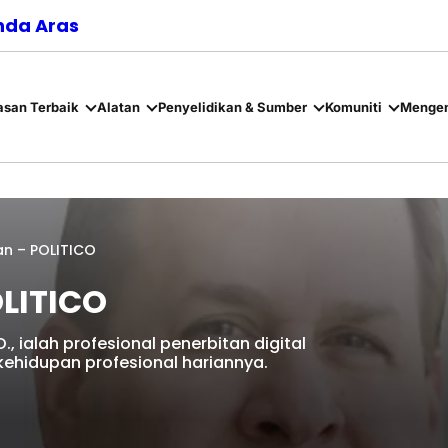
nda Aras
asan Terbaik
Alatan
Penyelidikan & Sumber
Komuniti
Mengen
an – POLITICO
OLITICO
., ialah profesional penerbitan digital
ehidupan profesional hariannya.