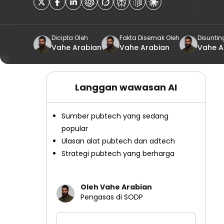
Dicipta Oleh
Fakta Disemak Oleh
Disuntin
Vahe Arabian
Vahe Arabian
Vahe A
Langgan wawasan AI
Sumber pubtech yang sedang
popular
Ulasan alat pubtech dan adtech
Strategi pubtech yang berharga
Oleh Vahe Arabian
Pengasas di SODP