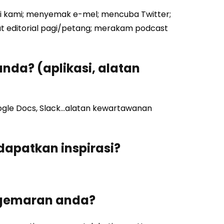
gi kami; menyemak e-mel; mencuba Twitter;
t editorial pagi/petang; merakam podcast
nda? (aplikasi, alatan
oogle Docs, Slack…alatan kewartawanan
apatkan inspirasi?
kegemaran anda?