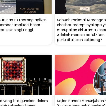
tusan EU tentang aplikasi
Sebuah makmal AI mengat
memberi implikasi besar
chatbot mempunyai apa y
at teknologi tinggi
merupakan ciri utama kese
Adakah mereka betul? Dan
perlu dilakukan sekarang?
a yang kita gunakan dalam
Kajian Baharu Menunjukkan
i oleh teknologi besar.
"Kelas Menengah Pencipta"