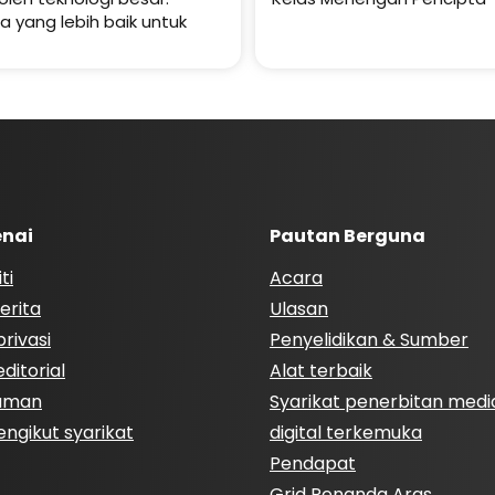
a yang lebih baik untuk
nai
Pautan Berguna
ti
Acara
erita
Ulasan
rivasi
Penyelidikan & Sumber
ditorial
Alat terbaik
Laman
Syarikat penerbitan medi
engikut syarikat
digital terkemuka
Pendapat
Grid Penanda Aras