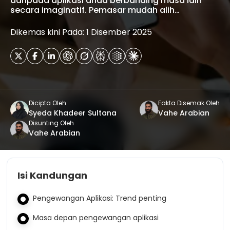
daripada aplikasi anda berbanding masa lain
secara imaginatif. Pemasar mudah alih…
Dikemas kini Pada: 1 Disember 2025
Dicipta Oleh
Fakta Disemak Oleh
Syeda Khadeer Sultana
Vahe Arabian
Disunting Oleh
Vahe Arabian
Isi Kandungan
Pengewangan Aplikasi: Trend penting
Masa depan pengewangan aplikasi