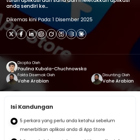
turun aplikasi dari sana dan meletakkan aplikasi
anda sendiri ke…
Dikemas kini Pada: 1 Disember 2025
Dicipta Oleh
Paulina Kubala-Chuchnowska
Fakta Disemak Oleh
Disunting Oleh
Vahe Arabian
Vahe Arabian
Isi Kandungan
5 perkara yang perlu anda ketahui sebelum
menerbitkan aplikasi anda di App Store